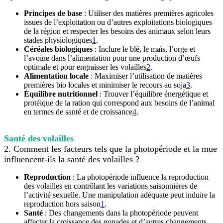
Principes de base
: Utiliser des matières premières agricoles
issues de l’exploitation ou d’autres exploitations biologiques
de la région et respecter les besoins des animaux selon leurs
stades physiologiques
1
.
Céréales biologiques
: Inclure le blé, le maïs, l’orge et
l’avoine dans l’alimentation pour une production d’œufs
optimale et pour engraisser les volailles
2
.
Alimentation locale
: Maximiser l’utilisation de matières
premières bio locales et minimiser le recours au soja
3
.
Équilibre nutritionnel
: Trouver l’équilibre énergétique et
protéique de la ration qui correspond aux besoins de l’animal
en termes de santé et de croissance
4
.
Santé des volailles
2. Comment les facteurs tels que la photopériode et la mue
influencent-ils la santé des volailles ?
Reproduction
: La photopériode influence la reproduction
des volailles en contrôlant les variations saisonnières de
l’activité sexuelle. Une manipulation adéquate peut induire la
reproduction hors saison
1
.
Santé
: Des changements dans la photopériode peuvent
affecter la croissance des gonades et d’autres changements