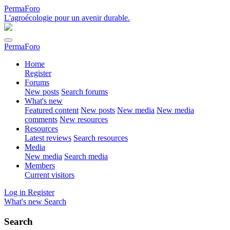
PermaForo
L'agroécologie pour un avenir durable.
PermaForo
Home
Register
Forums
New posts
Search forums
What's new
Featured content
New posts
New media
New media
comments
New resources
Resources
Latest reviews
Search resources
Media
New media
Search media
Members
Current visitors
Log in
Register
What's new
Search
Search