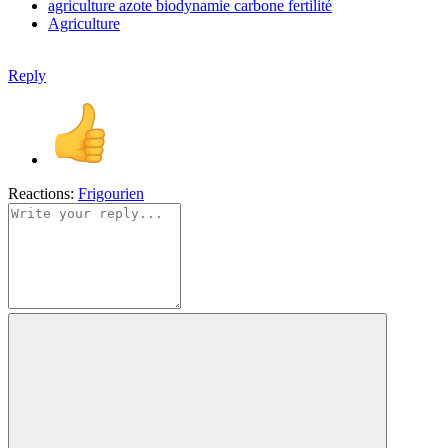
agriculture
azote
biodynamie
carbone
fertilité
Agriculture
Reply
Reactions:
Frigourien