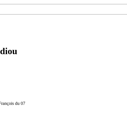
ldiou
François du 07