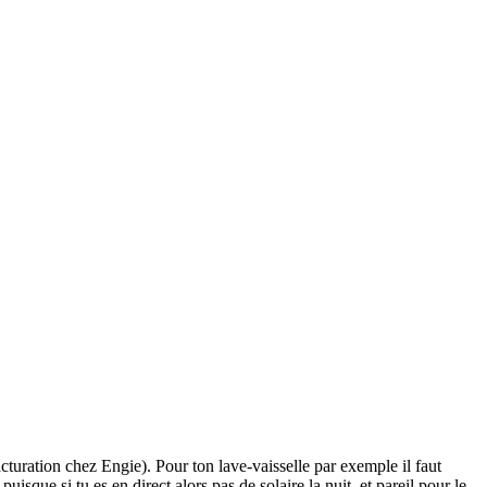
turation chez Engie). Pour ton lave-vaisselle par exemple il faut
sque si tu es en direct alors pas de solaire la nuit, et pareil pour le