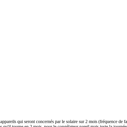
pareils qui seront concernés par le solaire sur 2 mois (fréquence de fac
il tourne en 2 mois, pour le congélateur pareil mais juste la journée pui