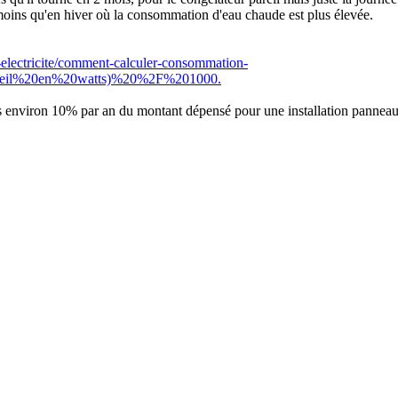
ins qu'en hiver où la consommation d'eau chaude est plus élevée.
rifs-electricite/comment-calculer-consommation-
pareil%20en%20watts)%20%2F%201000.
 environ 10% par an du montant dépensé pour une installation panneaux +