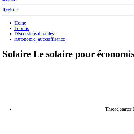
Register
Home
Forums
Discussions durables
Autonomie, autosuffisance
Solaire
Le solaire pour économis
Thread starter