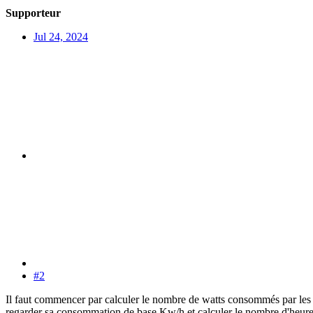
Supporteur
Jul 24, 2024
#2
Il faut commencer par calculer le nombre de watts consommés par les ap
regarder sa consommation de base Kw/h et calculer le nombre d'heures qu'