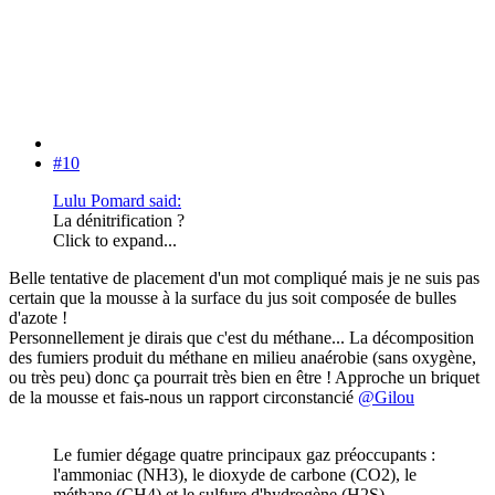
#10
Lulu Pomard said:
La dénitrification ?
Click to expand...
Belle tentative de placement d'un mot compliqué mais je ne suis pas
certain que la mousse à la surface du jus soit composée de bulles
d'azote !
Personnellement je dirais que c'est du méthane... La décomposition
des fumiers produit du méthane en milieu anaérobie (sans oxygène,
ou très peu) donc ça pourrait très bien en être ! Approche un briquet
de la mousse et fais-nous un rapport circonstancié
@Gilou
Le fumier dégage quatre principaux gaz préoccupants :
l'ammoniac (NH3), le dioxyde de carbone (CO2), le
méthane (CH4) et le sulfure d'hydrogène (H2S) .