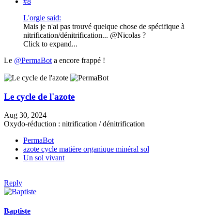
#8
L'orgie said:
Mais je n'ai pas trouvé quelque chose de spécifique à
nitrification/dénitrification... @Nicolas ?
Click to expand...
Le
@PermaBot
a encore frappé !
Le cycle de l'azote
Aug 30, 2024
Oxydo-réduction : nitrification / dénitrification
PermaBot
azote
cycle
matière organique
minéral
sol
Un sol vivant
Reply
Baptiste