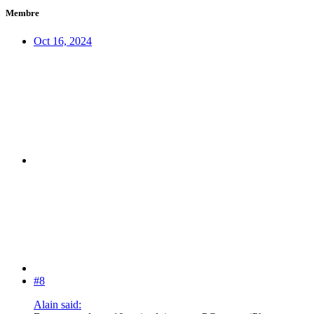
Membre
Oct 16, 2024
#8
Alain said: