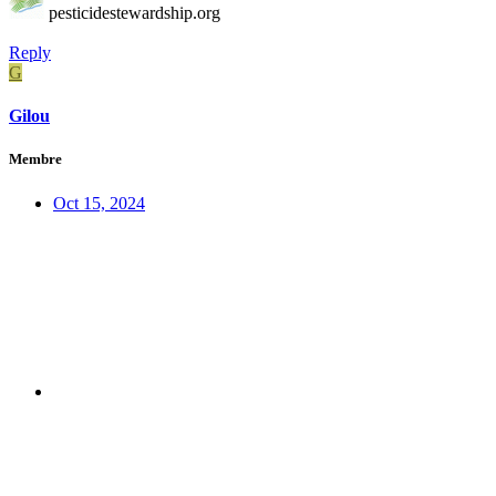
pesticidestewardship.org
Reply
G
Gilou
Membre
Oct 15, 2024