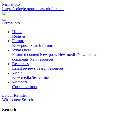
PermaForo
L'agroécologie pour un avenir durable.
PermaForo
Home
Register
Forums
New posts
Search forums
What's new
Featured content
New posts
New media
New media
comments
New resources
Resources
Latest reviews
Search resources
Media
New media
Search media
Members
Current visitors
Log in
Register
What's new
Search
Search