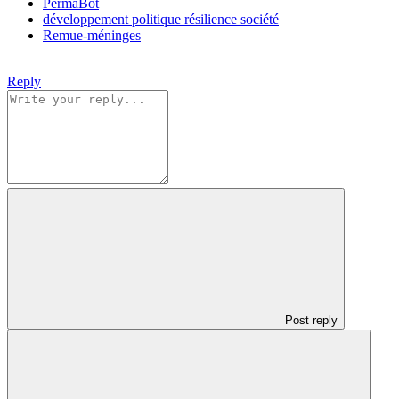
PermaBot
développement
politique
résilience
société
Remue-méninges
Reply
Post reply