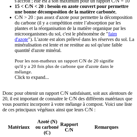
s'accroît ; elle est à son maximum pour un rapport C/N = 10
15 < C/N < 20 : besoin en azote couvert pour permettre
une bonne décomposition de la matière carbonée
,
C/N > 20 : pas assez d'azote pour permettre la décomposition
du carbone (il y a compétition entre l’absorption par les
plantes et la réorganisation de la matière organique par les
microorganismes du sol, c'est le phénomène de "
faim
d'azote
"). L'azote est alors prélevé dans les réserves du sol. La
minéralisation est lente et ne restitue au sol qu'une faible
quantité d'azote minéral.
Pour les non-matheux un rapport C/N de 20 signifie
qu'il y a 20 fois plus de carbone que d'azote dans le
mélange.
Click to expand...
Donc pour obtenir un rapport C/N satisfaisant, soit aux alentours de
20, il est important de connaitre le C/N des différents matériaux que
vous pourriez incorporer à votre mélange à compost. Voici une liste
de ces principaux végétaux ainsi que leurs C/N :
Azoté (N)
Rapport
Matériaux
ou carboné
Remarques
C/N
(C)