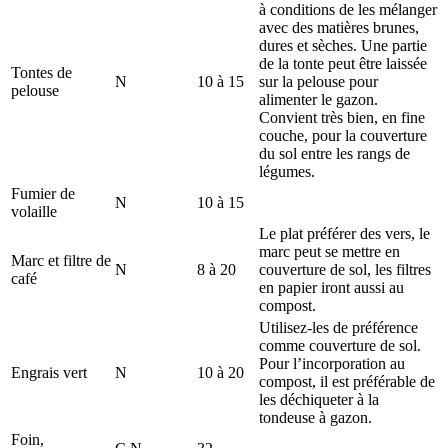
à conditions de les mélanger
avec des matières brunes,
dures et sèches. Une partie
de la tonte peut être laissée
Tontes de
N
10 à 15
sur la pelouse pour
pelouse
alimenter le gazon.
Convient très bien, en fine
couche, pour la couverture
du sol entre les rangs de
légumes.
Fumier de
N
10 à 15
volaille
Le plat préférer des vers, le
marc peut se mettre en
Marc et filtre de
N
8 à 20
couverture de sol, les filtres
café
en papier iront aussi au
compost.
Utilisez-les de préférence
comme couverture de sol.
Pour l’incorporation au
Engrais vert
N
10 à 20
compost, il est préférable de
les déchiqueter à la
tondeuse à gazon.
Foin,