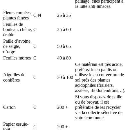
paillage, elles participent à
la lutte anti-limaces.
Fleurs coupées,
C N
25 à 35
plantes fanées
Feuilles de
bouleau, chêne,
C
25 à 60
érable
Paille d’avoine,
de seigle,
C
50 à 65
d’orge
Feuilles mortes
C
40 à 80
Ce matériau est très acide,
préférez le en paillis ou
Aiguilles de
utilisez le en couverture de
C
30 à 100
conifères
sol près des plantes
acidophiles (fraisiers,
azalées, rhododendrons…).
Si vous disposez de paille
ou de broyat, il est
Carton
C
200 +
préférable de les recycler
via la collecte sélective de
votre commune.
Papier essuie-
C
200 +
tout