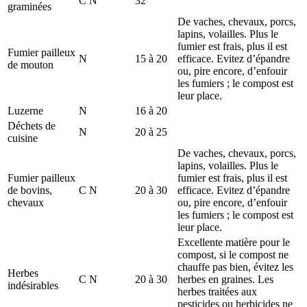
C N
32
graminées
De vaches, chevaux, porcs,
lapins, volailles. Plus le
fumier est frais, plus il est
Fumier pailleux
N
15 à 20
efficace. Evitez d’épandre
de mouton
ou, pire encore, d’enfouir
les fumiers ; le compost est
leur place.
Luzerne
N
16 à 20
Déchets de
N
20 à 25
cuisine
De vaches, chevaux, porcs,
lapins, volailles. Plus le
Fumier pailleux
fumier est frais, plus il est
de bovins,
C N
20 à 30
efficace. Evitez d’épandre
chevaux
ou, pire encore, d’enfouir
les fumiers ; le compost est
leur place.
Excellente matière pour le
compost, si le compost ne
chauffe pas bien, évitez les
Herbes
C N
20 à 30
herbes en graines. Les
indésirables
herbes traitées aux
pesticides ou herbicides ne