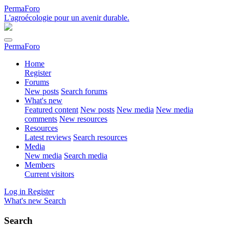
PermaForo
L'agroécologie pour un avenir durable.
PermaForo
Home
Register
Forums
New posts
Search forums
What's new
Featured content
New posts
New media
New media
comments
New resources
Resources
Latest reviews
Search resources
Media
New media
Search media
Members
Current visitors
Log in
Register
What's new
Search
Search