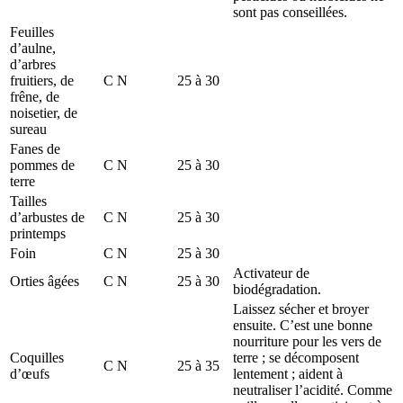
sont pas conseillées.
Feuilles
d’aulne,
d’arbres
fruitiers, de
C N
25 à 30
frêne, de
noisetier, de
sureau
Fanes de
pommes de
C N
25 à 30
terre
Tailles
d’arbustes de
C N
25 à 30
printemps
Foin
C N
25 à 30
Activateur de
Orties âgées
C N
25 à 30
biodégradation.
Laissez sécher et broyer
ensuite. C’est une bonne
nourriture pour les vers de
Coquilles
terre ; se décomposent
C N
25 à 35
d’œufs
lentement ; aident à
neutraliser l’acidité. Comme