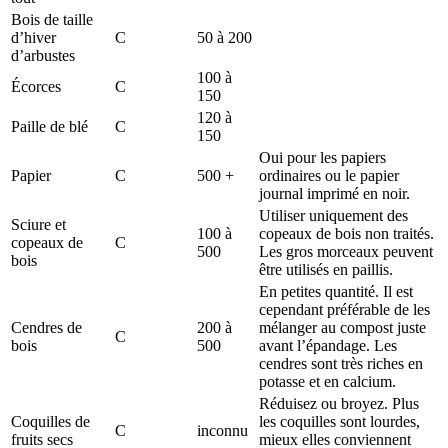
Bois de taille
d’hiver
C
50 à 200
d’arbustes
100 à
Écorces
C
150
120 à
Paille de blé
C
150
Oui pour les papiers
Papier
C
500 +
ordinaires ou le papier
journal imprimé en noir.
Utiliser uniquement des
Sciure et
100 à
copeaux de bois non traités.
copeaux de
C
500
Les gros morceaux peuvent
bois
être utilisés en paillis.
En petites quantité. Il est
cependant préférable de les
Cendres de
200 à
mélanger au compost juste
C
bois
500
avant l’épandage. Les
cendres sont très riches en
potasse et en calcium.
Réduisez ou broyez. Plus
Coquilles de
les coquilles sont lourdes,
C
inconnu
fruits secs
mieux elles conviennent