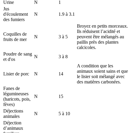
Urine
N
1
Jus
d'écoulement
N
1.9 à 3.1
des fumiers
Broyez en petits morceaux.
Ils réduisent l’acidité et
Coquilles de
N
3 à 5
peuvent être mélangés au
fruits de mer
paillis près des plantes
calcicoles.
Poudre de sang
N
3 à 8
et d'os
A condition que les
animaux soient sains et que
Lisier de porc
N
14
le lisier soit mélangé avec
des matières carbonées.
Fanes de
légumineuses
N
15
(haricots, pois,
fèves)
Déjections
N
5 à 10
animales
Déjection
d’animaux