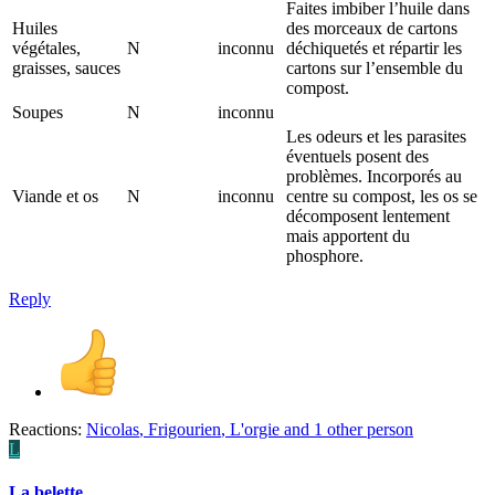
Faites imbiber l’huile dans
Huiles
des morceaux de cartons
végétales,
N
inconnu
déchiquetés et répartir les
graisses, sauces
cartons sur l’ensemble du
compost.
Soupes
N
inconnu
Les odeurs et les parasites
éventuels posent des
problèmes. Incorporés au
Viande et os
N
inconnu
centre su compost, les os se
décomposent lentement
mais apportent du
phosphore.
Reply
Reactions:
Nicolas
,
Frigourien
,
L'orgie
and 1 other person
L
La belette