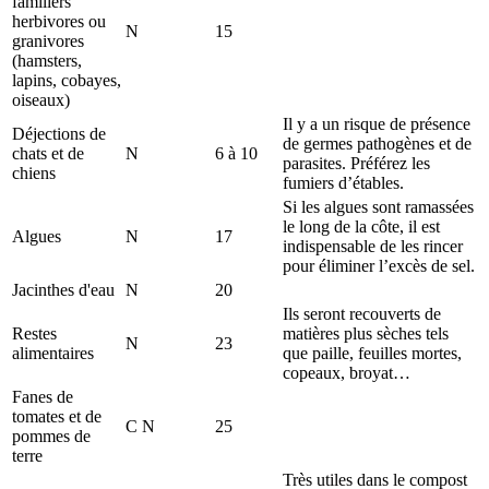
familiers
herbivores ou
N
15
granivores
(hamsters,
lapins, cobayes,
oiseaux)
Il y a un risque de présence
Déjections de
de germes pathogènes et de
chats et de
N
6 à 10
parasites. Préférez les
chiens
fumiers d’étables.
Si les algues sont ramassées
le long de la côte, il est
Algues
N
17
indispensable de les rincer
pour éliminer l’excès de sel.
Jacinthes d'eau
N
20
Ils seront recouverts de
Restes
matières plus sèches tels
N
23
alimentaires
que paille, feuilles mortes,
copeaux, broyat…
Fanes de
tomates et de
C N
25
pommes de
terre
Très utiles dans le compost