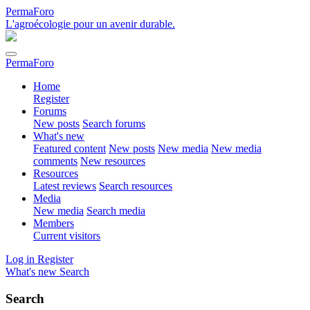
PermaForo
L'agroécologie pour un avenir durable.
PermaForo
Home
Register
Forums
New posts
Search forums
What's new
Featured content
New posts
New media
New media
comments
New resources
Resources
Latest reviews
Search resources
Media
New media
Search media
Members
Current visitors
Log in
Register
What's new
Search
Search