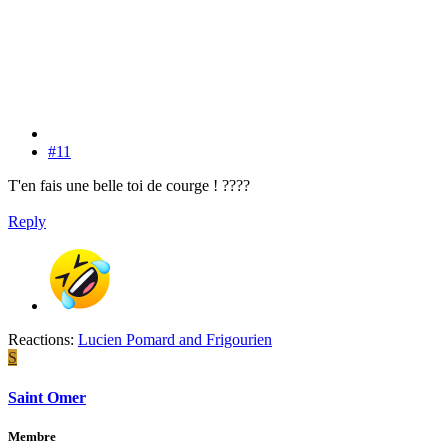
#11
T'en fais une belle toi de courge ! ????
Reply
Reactions:
Lucien Pomard
and
Frigourien
S
Saint Omer
Membre