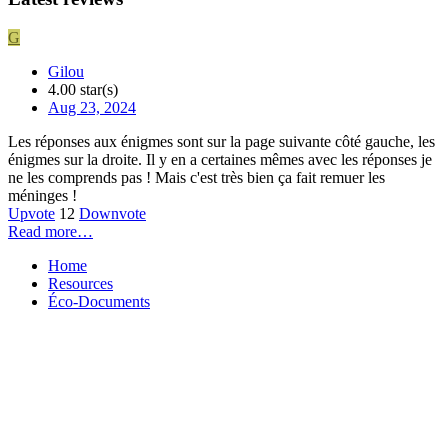
G
Gilou
4.00 star(s)
Aug 23, 2024
Les réponses aux énigmes sont sur la page suivante côté gauche, les
énigmes sur la droite. Il y en a certaines mêmes avec les réponses je
ne les comprends pas ! Mais c'est très bien ça fait remuer les
méninges !
Upvote
12
Downvote
Read more…
Home
Resources
Éco-Documents