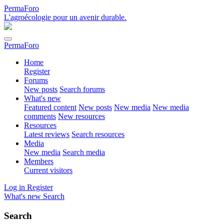
PermaForo
L'agroécologie pour un avenir durable.
PermaForo
Home
Register
Forums
New posts
Search forums
What's new
Featured content
New posts
New media
New media
comments
New resources
Resources
Latest reviews
Search resources
Media
New media
Search media
Members
Current visitors
Log in
Register
What's new
Search
Search