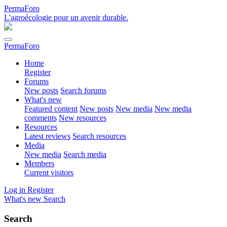
PermaForo
L'agroécologie pour un avenir durable.
PermaForo
Home
Register
Forums
New posts
Search forums
What's new
Featured content
New posts
New media
New media
comments
New resources
Resources
Latest reviews
Search resources
Media
New media
Search media
Members
Current visitors
Log in
Register
What's new
Search
Search