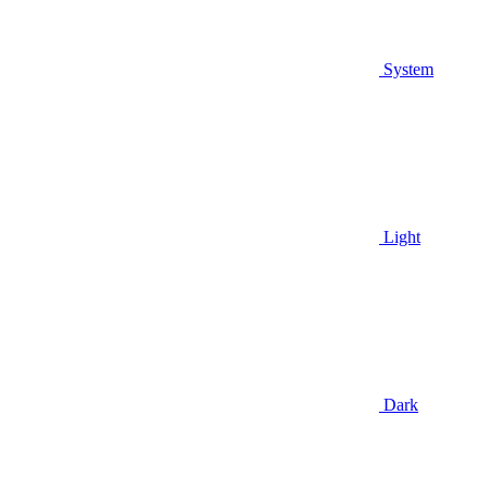
System
Light
Dark