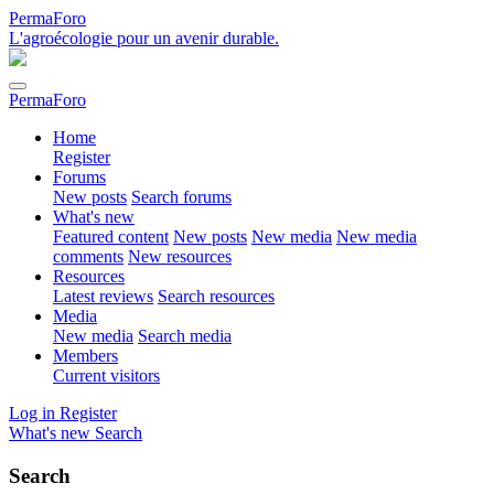
PermaForo
L'agroécologie pour un avenir durable.
PermaForo
Home
Register
Forums
New posts
Search forums
What's new
Featured content
New posts
New media
New media
comments
New resources
Resources
Latest reviews
Search resources
Media
New media
Search media
Members
Current visitors
Log in
Register
What's new
Search
Search