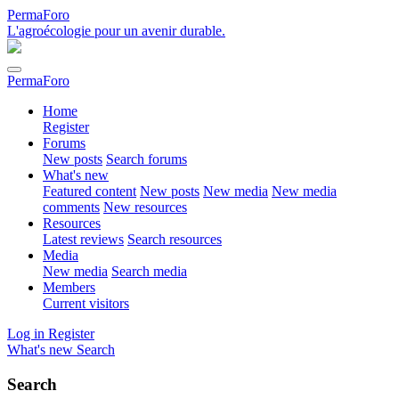
PermaForo
L'agroécologie pour un avenir durable.
PermaForo
Home
Register
Forums
New posts
Search forums
What's new
Featured content
New posts
New media
New media
comments
New resources
Resources
Latest reviews
Search resources
Media
New media
Search media
Members
Current visitors
Log in
Register
What's new
Search
Search