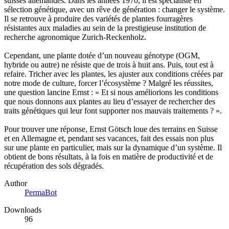
suisses allemandes. Dans les années 1970, il est spécialiste en
sélection génétique, avec un rêve de génération : changer le système.
Il se retrouve à produire des variétés de plantes fourragères
résistantes aux maladies au sein de la prestigieuse institution de
recherche agronomique Zurich-Reckenholz.
Cependant, une plante dotée d’un nouveau génotype (OGM,
hybride ou autre) ne résiste que de trois à huit ans. Puis, tout est à
refaire. Tricher avec les plantes, les ajuster aux conditions créées par
notre mode de culture, forcer l’écosystème ? Malgré les réussites,
une question lancine Ernst : « Et si nous améliorions les conditions
que nous donnons aux plantes au lieu d’essayer de rechercher des
traits génétiques qui leur font supporter nos mauvais traitements ? ».
Pour trouver une réponse, Ernst Götsch loue des terrains en Suisse
et en Allemagne et, pendant ses vacances, fait des essais non plus
sur une plante en particulier, mais sur la dynamique d’un système. Il
obtient de bons résultats, à la fois en matière de productivité et de
récupération des sols dégradés.
Author
PermaBot
Downloads
96