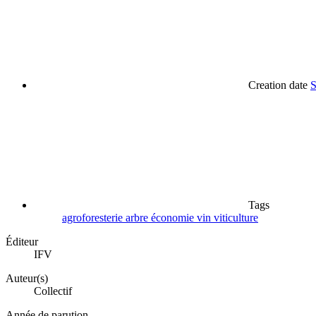
Creation date
S
Tags
agroforesterie
arbre
économie
vin
viticulture
Éditeur
IFV
Auteur(s)
Collectif
Année de parution