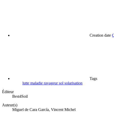
Creation date
O
Tags
lutte
maladie
ravageur
sol
solarisation
Éditeur
Best4Soil
Auteur(s)
Miguel de Cara García, Vincent Michel