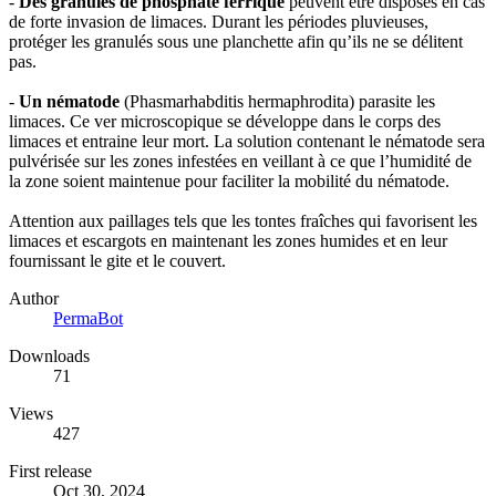
-
Des granules de phosphate ferrique
peuvent être disposés en cas
de forte invasion de limaces. Durant les périodes pluvieuses,
protéger les granulés sous une planchette afin qu’ils ne se délitent
pas.
-
Un nématode
(Phasmarhabditis hermaphrodita) parasite les
limaces. Ce ver microscopique se développe dans le corps des
limaces et entraine leur mort. La solution contenant le nématode sera
pulvérisée sur les zones infestées en veillant à ce que l’humidité de
la zone soient maintenue pour faciliter la mobilité du nématode.
Attention aux paillages tels que les tontes fraîches qui favorisent les
limaces et escargots en maintenant les zones humides et en leur
fournissant le gite et le couvert.
Author
PermaBot
Downloads
71
Views
427
First release
Oct 30, 2024