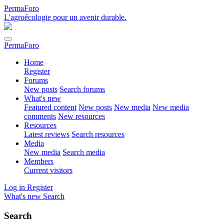
PermaForo
L'agroécologie pour un avenir durable.
PermaForo
Home
Register
Forums
New posts
Search forums
What's new
Featured content
New posts
New media
New media
comments
New resources
Resources
Latest reviews
Search resources
Media
New media
Search media
Members
Current visitors
Log in
Register
What's new
Search
Search