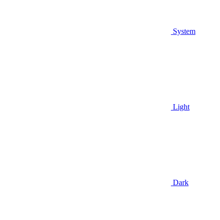
System
Light
Dark