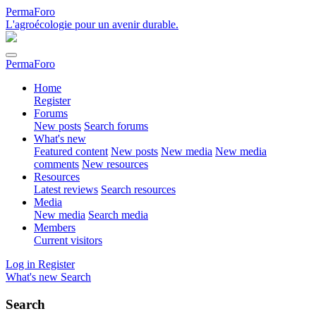
PermaForo
L'agroécologie pour un avenir durable.
PermaForo
Home
Register
Forums
New posts
Search forums
What's new
Featured content
New posts
New media
New media
comments
New resources
Resources
Latest reviews
Search resources
Media
New media
Search media
Members
Current visitors
Log in
Register
What's new
Search
Search