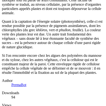
fabriquer tout ou partie de leurs constituants. Cette faculté de
synthèse se traduit, au niveau cellulaire, par la présence d'organites
particuliers appelés plastes et dont est toujours dépourvue la cellule
animale.
Quant à la captation de l'énergie solaire (photosynthèse), celle-ci est
rendue possible par la présence de pigments assimilateurs, dont les
chlorophylles (du grec
khlöros
, vert et
phullon
, feuille). La couleur
verte des plantes leur est due. Un autre trait fondamental des
végétaux – sans doute lié à leur étonnante faculté de synthèse des
sucres – est la présence autour de chaque cellule d'une paroi rigide
de nature glucidique.
Si l'on rencontre encore chez les algues des polymères du mannose
et du xylose, chez les autres végétaux, c'est la cellulose qui est le
constituant majeur de la paroi. Cette enveloppe rigide de cellulose
empêche la cellule végétale de se déformer et de se mouvoir : il en
résulte l'immobilité et la fixation au sol de la plupart des plantes.
Author
PermaBot
Downloads
94
Views