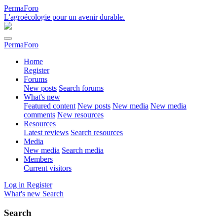
PermaForo
L'agroécologie pour un avenir durable.
PermaForo
Home
Register
Forums
New posts
Search forums
What's new
Featured content
New posts
New media
New media
comments
New resources
Resources
Latest reviews
Search resources
Media
New media
Search media
Members
Current visitors
Log in
Register
What's new
Search
Search