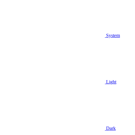
System
Light
Dark