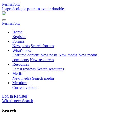
PermaForo
L'agroécologie pour un avenir durable.
PermaForo
Home
Register
Forums
New posts
Search forums
What's new
Featured content
New posts
New media
New media
comments
New resources
Resources
Latest reviews
Search resources
Media
New media
Search media
Members
Current visitors
Log in
Register
What's new
Search
Search