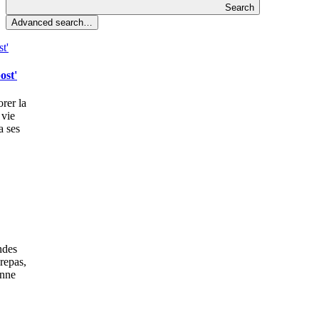
Search
Advanced search…
ost'
rer la
 vie
a ses
ndes
 repas,
onne