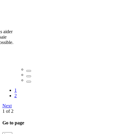
s aider
saie
ossible.
1
2
Next
1 of 2
Go to page