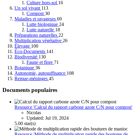
Culture hors-sol
16
Un sol vivant
113
Compost
30
Maladies et ravageurs
69
Lutte biologique
24
Lutte naturelle
18
Préparations naturelles
22
Multiplication végétative
26
Élevage
100
Éco-Documents
141
Biodiversité
130
Faune et flore
71
Botanique
36
Autonomie, autosuffisance
108
Remue-méninges
45
Documents populaires
Resource 'Calcul du rapport carbone azote C/N pour compost'
Nicolas
Updated:
Jul 19, 2024
5.00 star(s)
Resource 'Méthode de multiplication rapide des boutures de