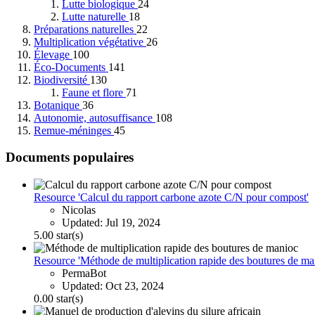
Lutte biologique
24
Lutte naturelle
18
Préparations naturelles
22
Multiplication végétative
26
Élevage
100
Éco-Documents
141
Biodiversité
130
Faune et flore
71
Botanique
36
Autonomie, autosuffisance
108
Remue-méninges
45
Documents populaires
Resource 'Calcul du rapport carbone azote C/N pour compost'
Nicolas
Updated:
Jul 19, 2024
5.00 star(s)
Resource 'Méthode de multiplication rapide des boutures de ma
PermaBot
Updated:
Oct 23, 2024
0.00 star(s)