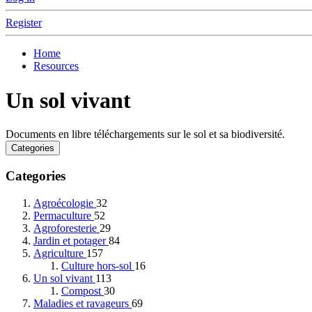
Register
Home
Resources
Un sol vivant
Documents en libre téléchargements sur le sol et sa biodiversité.
Categories
Categories
Agroécologie
32
Permaculture
52
Agroforesterie
29
Jardin et potager
84
Agriculture
157
Culture hors-sol
16
Un sol vivant
113
Compost
30
Maladies et ravageurs
69