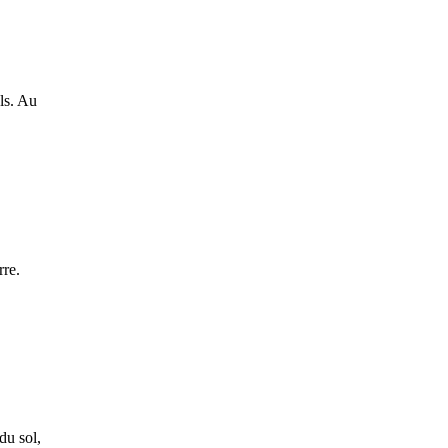
ls. Au
rre.
du sol,