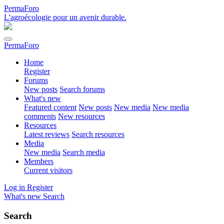
PermaForo
L'agroécologie pour un avenir durable.
PermaForo
Home
Register
Forums
New posts
Search forums
What's new
Featured content
New posts
New media
New media
comments
New resources
Resources
Latest reviews
Search resources
Media
New media
Search media
Members
Current visitors
Log in
Register
What's new
Search
Search