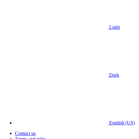
Light
Dark
English (US)
Contact us
Terms and rules