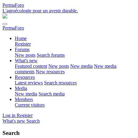
PermaForo
L'agroécologie pour un avenir durable.
PermaForo
Home
Register
Forums
New posts
Search forums
What's new
Featured content
New posts
New media
New media
comments
New resources
Resources
Latest reviews
Search resources
Media
New media
Search media
Members
Current visitors
Log in
Register
What's new
Search
Search