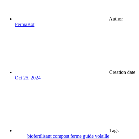
Author
PermaBot
Creation date
Oct 25, 2024
Tags
biofertilisant
compost
ferme
guide
volaille