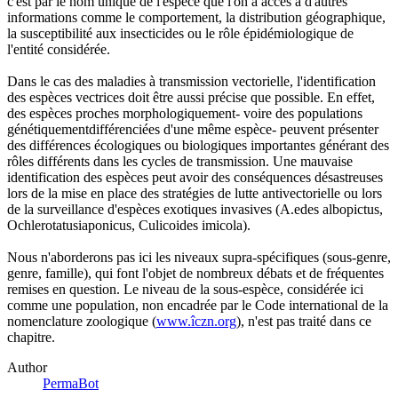
c'est par le nom unique de l'espèce que l'on a accès à d'autres
informations comme le comportement, la distribution géographique,
la susceptibilité aux insecticides ou le rôle épidémiologique de
l'entité considérée.
Dans le cas des maladies à transmission vectorielle, l'identification
des espèces vectrices doit être aussi précise que possible. En effet,
des espèces proches morphologiquement- voire des populations
génétiquementdifférenciées d'une même espèce- peuvent présenter
des différences écologiques ou biologiques importantes générant des
rôles différents dans les cycles de transmission. Une mauvaise
identification des espèces peut avoir des conséquences désastreuses
lors de la mise en place des stratégies de lutte antivectorielle ou lors
de la surveillance d'espèces exotiques invasives (A.edes albopictus,
Ochlerotatusiaponicus, Culicoides imicola).
Nous n'aborderons pas ici les niveaux supra-spécifiques (sous-genre,
genre, famille), qui font l'objet de nombreux débats et de fréquentes
remises en question. Le niveau de la sous-espèce, considérée ici
comme une population, non encadrée par le Code international de la
nomenclature zoologique (
www.îczn.org
), n'est pas traité dans ce
chapitre.
Author
PermaBot