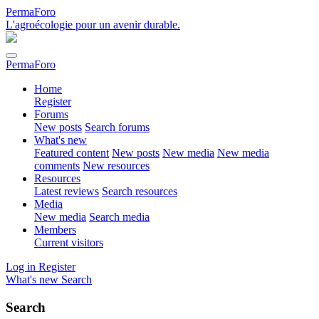
PermaForo
L'agroécologie pour un avenir durable.
PermaForo
Home
Register
Forums
New posts
Search forums
What's new
Featured content
New posts
New media
New media
comments
New resources
Resources
Latest reviews
Search resources
Media
New media
Search media
Members
Current visitors
Log in
Register
What's new
Search
Search