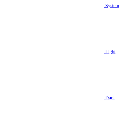
System
Light
Dark