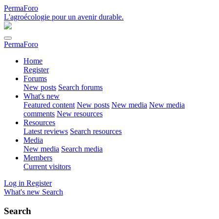
PermaForo
L'agroécologie pour un avenir durable.
PermaForo
Home
Register
Forums
New posts
Search forums
What's new
Featured content
New posts
New media
New media
comments
New resources
Resources
Latest reviews
Search resources
Media
New media
Search media
Members
Current visitors
Log in
Register
What's new
Search
Search