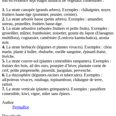
mis en évidence sept étages distincts de végétaux comestibles :
1.
La strate canopée (grands arbres). Exemples : châtaignier, noyer,
fruitiers haute-tige (pommier, prunier, cerisier).
2.
La strate arborée basse (petits arbres). Exemples : amandier,
sureau, prunellier, fruitiers basse-tige.
3.
La strate arbustive (arbustes fruitiers et petits fruits). Exemples :
groseillier, mûrier, framboisier, noisetier, goumi du Japon (Elaeagnus
multiflora), cognassier, camérisier (Lonicera kamtschatica), aronia
noir.
4.
La strate herbacée (légumes et plantes vivaces). Exemples : chou
marin, plante à huître, rhubarbe, oseille sanguine, épinard-fraise,
livèche.
5.
La strate couvre-sol (plantes comestibles rampantes). Exemples :
fraisier des bois, ail des ours, pourpier d’hiver, plantain corne de
cerf, petite pimprenelle, pissenlit, jiaogulan, pervenche.
6.
La rhizosphère (légumes-racines et tubercules). Exemples :
ail/poireau vivaces, rutabaga, topinambour, châtaigne de terre,
raifort.
7.
La strate verticale (plantes grimpantes). Exemples : passiflore
comestible, kiwi, vigne, mûre sans épines.
Author
PermaBot
Downloads