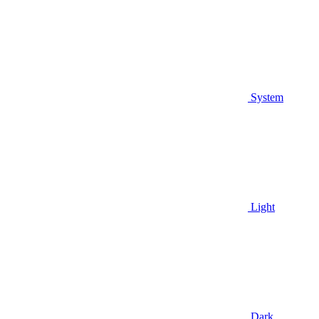
System
Light
Dark