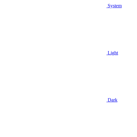
System
Light
Dark