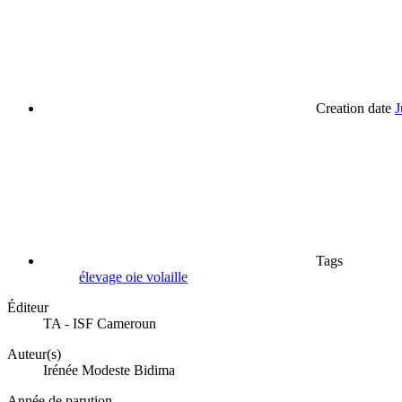
Creation date
J
Tags
élevage
oie
volaille
Éditeur
TA - ISF Cameroun
Auteur(s)
Irénée Modeste Bidima
Année de parution