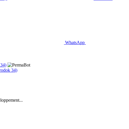
WhatsApp
grodok 34)
eloppement...