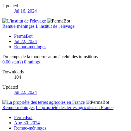
Updated
Jul 16, 2024
Remue-méninges
L'institut de l'élevage
PermaBot
Jul 22, 2024
Remue-méninges
Du temps de la modernisation à celui des transitions
0.00 star(s)
0 ratings
Downloads
104
Updated
Jul 22, 2024
Remue-méninges
La propriété des terres agricoles en France
PermaBot
Aug 30, 2024
Remue-méninges