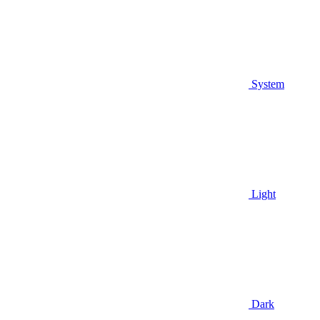
System
Light
Dark