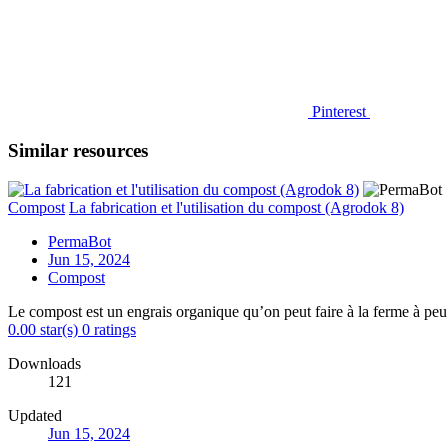
Pinterest
Similar resources
Compost
La fabrication et l'utilisation du compost (Agrodok 8)
PermaBot
Jun 15, 2024
Compost
Le compost est un engrais organique qu’on peut faire à la ferme à peu 
0.00 star(s)
0 ratings
Downloads
121
Updated
Jun 15, 2024