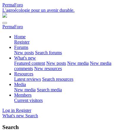
PermaForo
L'agroécologie pour un avenir durable.
PermaForo
Home
Register
Forums
New posts
Search forums
What's new
Featured content
New posts
New media
New media
comments
New resources
Resources
Latest reviews
Search resources
Media
New media
Search media
Members
Current visitors
Log in
Register
What's new
Search
Search