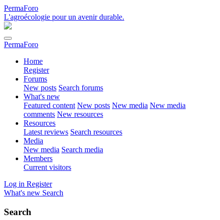
PermaForo
L'agroécologie pour un avenir durable.
PermaForo
Home
Register
Forums
New posts
Search forums
What's new
Featured content
New posts
New media
New media
comments
New resources
Resources
Latest reviews
Search resources
Media
New media
Search media
Members
Current visitors
Log in
Register
What's new
Search
Search