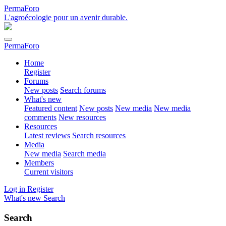
PermaForo
L'agroécologie pour un avenir durable.
PermaForo
Home
Register
Forums
New posts
Search forums
What's new
Featured content
New posts
New media
New media
comments
New resources
Resources
Latest reviews
Search resources
Media
New media
Search media
Members
Current visitors
Log in
Register
What's new
Search
Search