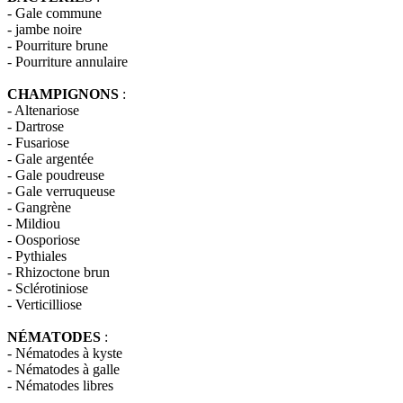
- Gale commune
- jambe noire
- Pourriture brune
- Pourriture annulaire
CHAMPIGNONS
:
- Altenariose
- Dartrose
- Fusariose
- Gale argentée
- Gale poudreuse
- Gale verruqueuse
- Gangrène
- Mildiou
- Oosporiose
- Pythiales
- Rhizoctone brun
- Sclérotiniose
- Verticilliose
NÉMATODES
:
- Nématodes à kyste
- Nématodes à galle
- Nématodes libres