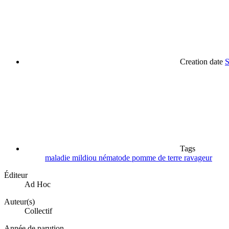
Creation date
S
Tags
maladie
mildiou
nématode
pomme de terre
ravageur
Éditeur
Ad Hoc
Auteur(s)
Collectif
Année de parution