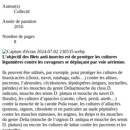
Auteur(s)
Collectif
Année de parution
2016
Nombre de pages
8
L’objectif des filets anti-insectes est de protéger les cultures
légumières contre les ravageurs se déplaçant par voie aérienne.
Ils peuvent être utilisés, par exemple, pour protéger les cultures de
brassicacées (choux, navet, rutabaga, radis…) contre les altises,
pucerons, l’aleurodes, cécidomyies, lépidoptères (teignes, noctuelles,
piérides) et les mouches du genre Delia(mouche du chou D.
radicum, mouche des semis D. platura et mouche du navet D.
floralis), les cultures d’apiacées (carotte, céleri, persil, aneth…)
contre la mouche de la carotte Psila rosae, les cultures d’alliacées
(poireau, oignon, ciboulette et en particulier au stade pépinière)
contre les mouches mineuses, les teignes, les thrips et les mouches
du genre Delia (mouche de l’oignon D. antiqua et mouche des semis
D. platura) ou encore les cultures de laitue contre les pucerons et les
noctuelles.