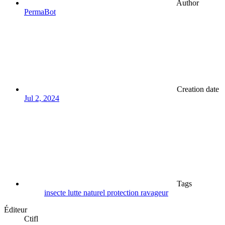
Author
PermaBot
Creation date
Jul 2, 2024
Tags
insecte
lutte
naturel
protection
ravageur
Éditeur
Ctifl