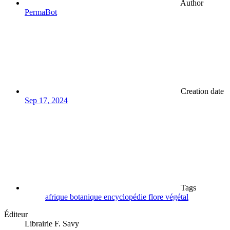
Author
PermaBot
Creation date
Sep 17, 2024
Tags
afrique
botanique
encyclopédie
flore
végétal
Éditeur
Librairie F. Savy