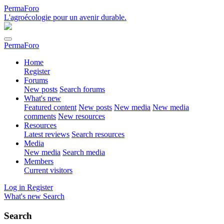
PermaForo
L'agroécologie pour un avenir durable.
PermaForo
Home
Register
Forums
New posts
Search forums
What's new
Featured content
New posts
New media
New media
comments
New resources
Resources
Latest reviews
Search resources
Media
New media
Search media
Members
Current visitors
Log in
Register
What's new
Search
Search