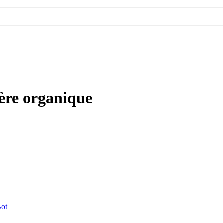
ière organique
ot