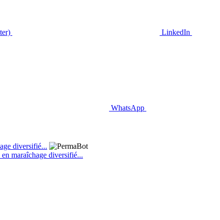
ter)
LinkedIn
WhatsApp
s en maraîchage diversifié...