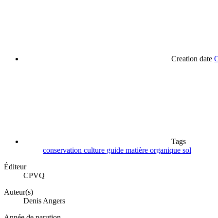
Creation date
O
Tags
conservation
culture
guide
matière organique
sol
Éditeur
CPVQ
Auteur(s)
Denis Angers
Année de parution