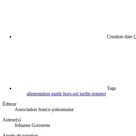
Creation date
O
Tags
alimentation
guide
hors-sol
jardin
potager
Éditeur
Association franco-yukonnaise
Auteur(s)
Johanna Goossens
Année de parution