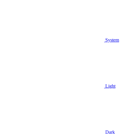
System
Light
Dark