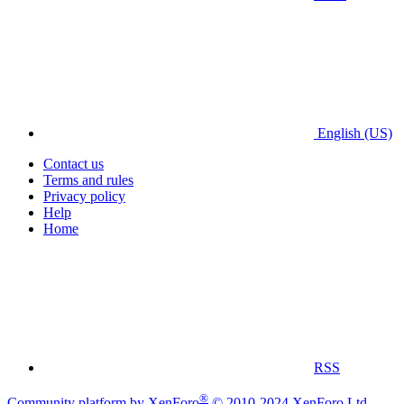
English (US)
Contact us
Terms and rules
Privacy policy
Help
Home
RSS
®
Community platform by XenForo
© 2010-2024 XenForo Ltd.