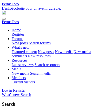
PermaForo
L'agroécologie pour un avenir durable.
PermaForo
Home
Register
Forums
New posts
Search forums
What's new
Featured content
New posts
New media
New media
comments
New resources
Resources
Latest reviews
Search resources
Media
New media
Search media
Members
Current visitors
Log in
Register
What's new
Search
Search