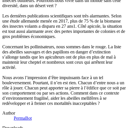
insectes butineurs. Pourrions-nous vivre dans un monde sans cette
diversité, dans un désert vert ?
Les dernières publications scientifiques sont très alarmantes. Selon
une étude allemande menée en 2017, plus de 75 % de la biomasse
des insectes volants a disparu en 27 ans1. Côté apicole, la situation
est tout aussi alarmante avec des pertes importantes de colonies et de
gros problèmes économiques.
Concernant les pollinisateurs, nous sommes dans le rouge. La liste
des abeilles sauvages et des papillons en danger d’extinction
s’allonge tandis que les apiculteurs ont de plus en plus de mal à
maintenir leur cheptel et nombreux sont ceux qui arrêtent leur
activité.
Nous avons l’impression d’être impuissants face à un tel
bouleversement. Pourtant, il n’en est rien. Chacun d’entre nous a un
rôle à jouer. Chacun peut apporter sa pierre à l’édifice que ce soit par
son comportement ou par ses actions. Comment dans ce contexte
d’environnement fragilisé, aider les abeilles mellifères à se
redévelopper et à freiner ces mortalités inacceptables ?
Author
PermaBot
Downloads