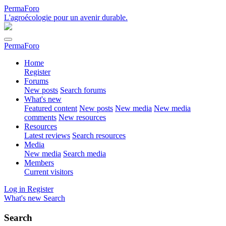
PermaForo
L'agroécologie pour un avenir durable.
PermaForo
Home
Register
Forums
New posts
Search forums
What's new
Featured content
New posts
New media
New media
comments
New resources
Resources
Latest reviews
Search resources
Media
New media
Search media
Members
Current visitors
Log in
Register
What's new
Search
Search