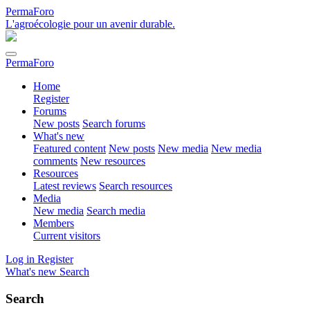
PermaForo
L'agroécologie pour un avenir durable.
PermaForo
Home
Register
Forums
New posts
Search forums
What's new
Featured content
New posts
New media
New media
comments
New resources
Resources
Latest reviews
Search resources
Media
New media
Search media
Members
Current visitors
Log in
Register
What's new
Search
Search