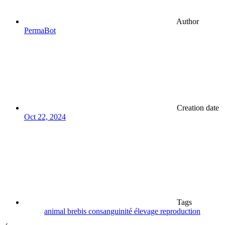
Author
PermaBot
Creation date
Oct 22, 2024
Tags
animal
brebis
consanguinité
élevage
reproduction