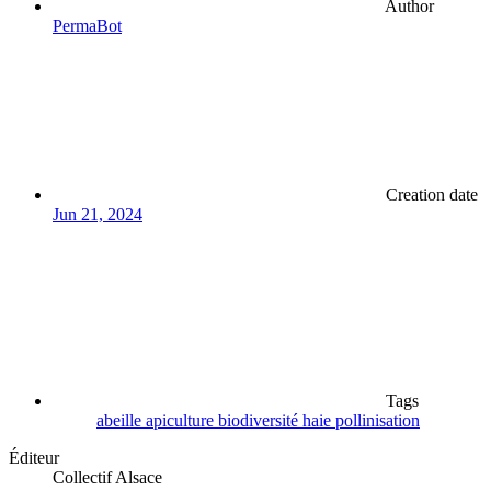
Author
PermaBot
Creation date
Jun 21, 2024
Tags
abeille
apiculture
biodiversité
haie
pollinisation
Éditeur
Collectif Alsace