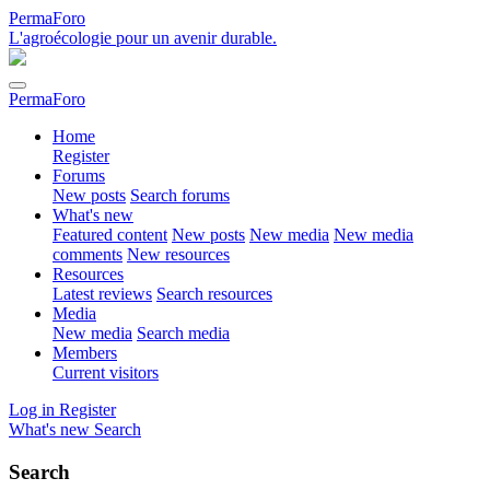
PermaForo
L'agroécologie pour un avenir durable.
PermaForo
Home
Register
Forums
New posts
Search forums
What's new
Featured content
New posts
New media
New media
comments
New resources
Resources
Latest reviews
Search resources
Media
New media
Search media
Members
Current visitors
Log in
Register
What's new
Search
Search