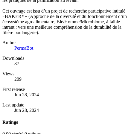
les pratiques de la panification au levain.
Cet ouvrage est issu d’un projet de recherche participative intitulé
«BAKERY» (Approche de la diversité et du fonctionnement d’un
écosystème agroalimentaire, Blé/Homme/Microbiome, à faible
intrant : vers une meilleure compréhension de la durabilité de la
filière boulangerie).
Author
PermaBot
Downloads
87
Views
209
First release
Jun 28, 2024
Last update
Jun 28, 2024
Ratings
0.00 star(s)
0 ratings