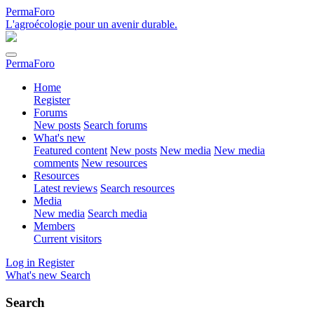
PermaForo
L'agroécologie pour un avenir durable.
PermaForo
Home
Register
Forums
New posts
Search forums
What's new
Featured content
New posts
New media
New media
comments
New resources
Resources
Latest reviews
Search resources
Media
New media
Search media
Members
Current visitors
Log in
Register
What's new
Search
Search