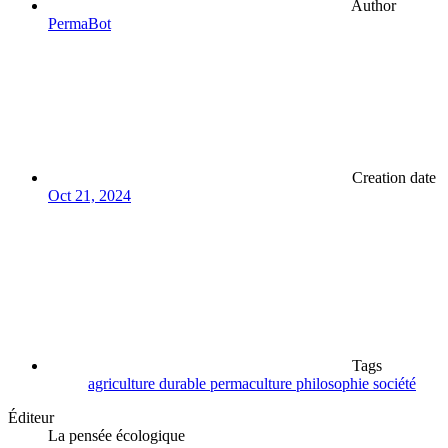
Author
PermaBot
Creation date
Oct 21, 2024
Tags
agriculture
durable
permaculture
philosophie
société
Éditeur
La pensée écologique